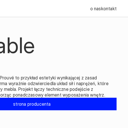
o nas
kontakt
able
rouvé to przykład estetyki wynikającej z zasad 
ma wyraźnie odzwierciedla układ sił i naprężeń, które 
ry mebla. Projekt łączy techniczne podejście z 
orząc ponadczasowy element wyposażenia wnętrz.
strona producenta