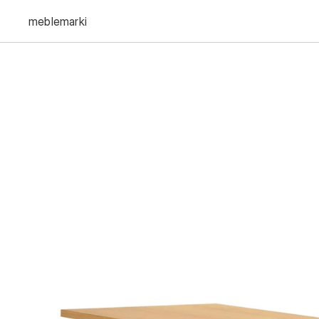
meble
marki