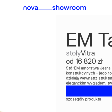
EM T
stoły
Vitra
od 16 820 zł
Stół EM autorstwa Jeana P
konstrukcyjnych – jego for
działają wewnątrz struktu
eleganckim wyglądem, tw
szczegóły produktu