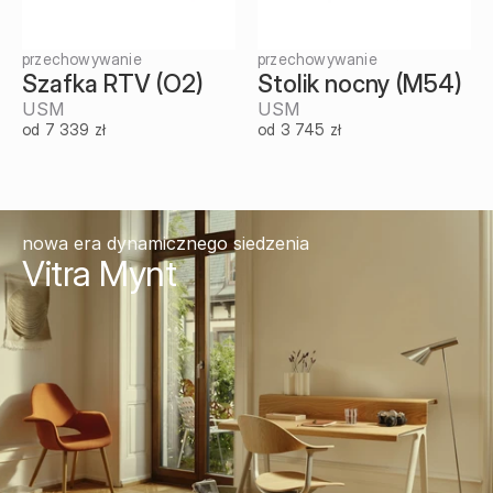
przechowywanie
przechowywanie
Szafka RTV (O2)
Stolik nocny (M54)
USM
USM
od 7 339 zł
od 3 745 zł
nowa era dynamicznego siedzenia
Vitra Mynt