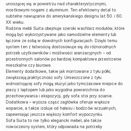
unoszącej się w powietrzu nad charakterystycznymi, 
mostkowymi nogami z aluminium. Ten efektowny detal to 
subtelne nawiązanie do amerykańskiego designu lat 50. i 60. 
XX wieku.

Rodzina mebli Suita obejmuje szeroki wachlarz modułów, które 
mogą być wykorzystywane jako samodzielne elementy lub 
łączone ze sobą w dowolnych konfiguracjach. Dzięki temu 
system ten z łatwością dostosowuje się do różnorodnych 
potrzeb użytkowników i możliwości aranżacyjnych – od 
przestronnych salonów po bardziej kompaktowe przestrzenie 
mieszkalne czy biurowe.

Elementy dodatkowe, takie jak montowane z tyłu półki, 
zwiększają praktyczność sofy. Umieszczone z tyłu 
wolnostojącej sofy mogą służyć jako tymczasowe miejsce do 
pracy z laptopem lub jako wygodna powierzchnia do 
przechowywania i ekspozycji, gdy sofa stoi przy ścianie. 
Dodatkowa – wyższa część zagłówka oferuje większe 
wsparcie, a także izoluje od hałasu i bodźców wizualnych, 
zapewniając jeszcze większy komfort wypoczynku.

Sofa Suita to nie tylko elegancki mebel, ale także 
nowoczesny system, który odpowiada na potrzeby 