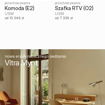
przechowywanie
przechowywanie
Komoda (E2)
Szafka RTV (O2)
USM
USM
od 10 346 zł
od 7 339 zł
nowa era dynamicznego siedzenia
Vitra Mynt