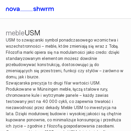
meble
USM
USM to szwajcarski symbol ponadczasowego wzornictwa i 
wszechstronności – meble, które zmieniają się wraz z Tobą. 
Filozofia marki opiera się na modularności jako credo: dzięki 
standaryzowanym elementom możesz dowolnie 
przebudowywać konstrukcję, dostosowując ją do 
zmieniających się przestrzeni, funkcji czy stylów – zarówno w 
domu, jak i biurze.
Szwajcarska precyzja to drugi filar wartości USM. 
Produkowane w Münsingen meble, łączą stalowe rury, 
chromowane kule i wytrzymałe panele – każdy zawias 
testowany jest na 40 000 cykli, co zapewnia trwałość i 
niezawodność przez dekady. Meble USM to inwestycja na 
lata. Dzięki modułowej budowie i wysokiej jakości są chętnie 
kupowane ponownie, co minimalizuje konsumpcję i przedłuża 
ich życie – zgodnie z filozofią gospodarowania zasobami.